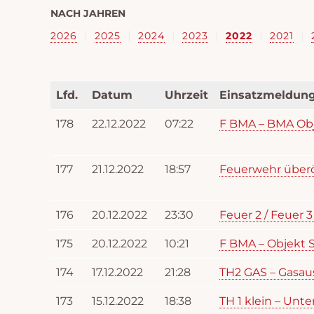
NACH JAHREN
|
|
|
|
|
|
2026
2025
2024
2023
2022
2021
Lfd.
Datum
Uhrzeit
Einsatzmeldun
178
22.12.2022
07:22
F BMA – BMA Obj
177
21.12.2022
18:57
Feuerwehr überö
176
20.12.2022
23:30
Feuer 2 / Feuer 
175
20.12.2022
10:21
F BMA – Objekt S
174
17.12.2022
21:28
TH2 GAS – Gasa
173
15.12.2022
18:38
TH 1 klein – Unt