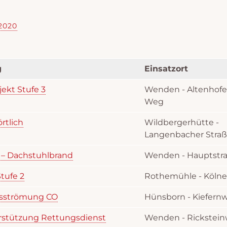
2020
g
Einsatzort
ekt Stufe 3
Wenden - Altenhofe
Weg
rtlich
Wildbergerhütte -
Langenbacher Stra
3 – Dachstuhlbrand
Wenden - Hauptstr
tufe 2
Rothemühle - Kölner
usströmung CO
Hünsborn - Kiefern
erstützung Rettungsdienst
Wenden - Rickstei