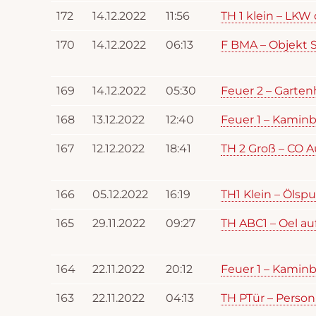
172
14.12.2022
11:56
TH 1 klein – LKW
170
14.12.2022
06:13
F BMA – Objekt S
169
14.12.2022
05:30
Feuer 2 – Garte
168
13.12.2022
12:40
Feuer 1 – Kamin
167
12.12.2022
18:41
TH 2 Groß – CO 
166
05.12.2022
16:19
TH1 Klein – Ölspu
165
29.11.2022
09:27
TH ABC1 – Oel au
164
22.11.2022
20:12
Feuer 1 – Kamin
163
22.11.2022
04:13
TH PTür – Person