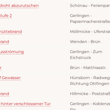
 droht abzurutschen
Schönau - Ferienpa
tufe 2
Gerlingen -
Papiermacherstraße
nhüttebrand
Möllmicke - Uferstr
brand
Wenden - Brün
Ausströmung
Gerlingen - Zum
Eichstruck
r
Brün - Matthiasstr.
f Gewässer
Hünsborn - Radweg
Richtung Ottfingen
brand
Hillmicke - Poststra
 hinter verschlossener Tür
Gerlingen - Koblenz
Str.