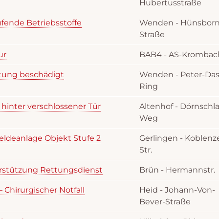
Hubertusstraße
ufende Betriebsstoffe
Wenden - Hünsborn
Straße
ur
BAB4 - AS-Krombac
itung beschädigt
Wenden - Peter-Das
Ring
 hinter verschlossener Tür
Altenhof - Dörnschl
Weg
ldeanlage Objekt Stufe 2
Gerlingen - Koblenz
Str.
erstützung Rettungsdienst
Brün - Hermannstr.
 Chirurgischer Notfall
Heid - Johann-Von-
Bever-Straße