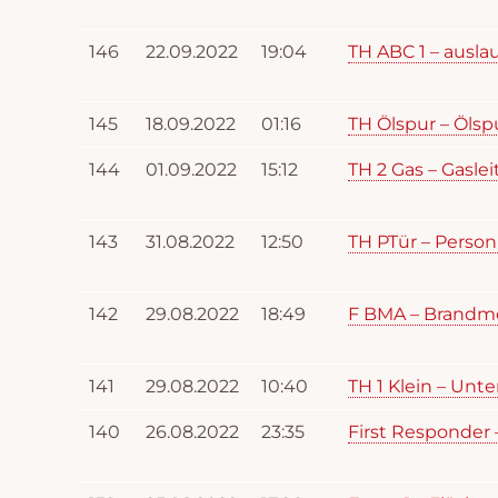
146
22.09.2022
19:04
TH ABC 1 – ausla
145
18.09.2022
01:16
TH Ölspur – Ölsp
144
01.09.2022
15:12
TH 2 Gas – Gasle
143
31.08.2022
12:50
TH PTür – Person
142
29.08.2022
18:49
F BMA – Brandme
141
29.08.2022
10:40
TH 1 Klein – Unt
140
26.08.2022
23:35
First Responder –