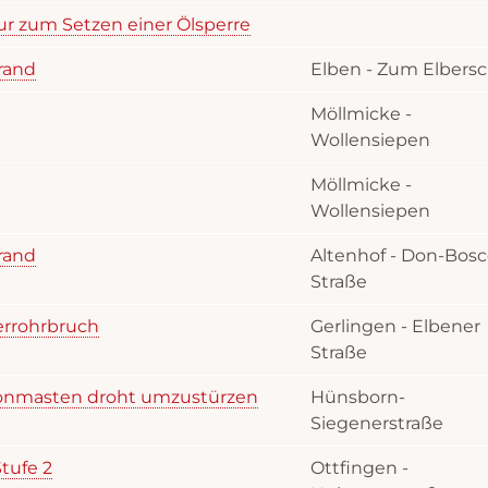
ur zum Setzen einer Ölsperre
brand
Elben - Zum Elbers
Möllmicke -
Wollensiepen
Möllmicke -
Wollensiepen
brand
Altenhof - Don-Bosc
Straße
errohrbruch
Gerlingen - Elbener
Straße
lefonmasten droht umzustürzen
Hünsborn-
Siegenerstraße
tufe 2
Ottfingen -