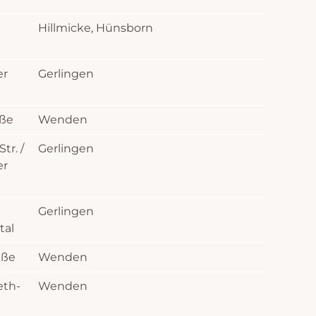
Hillmicke, Hünsborn
er
Gerlingen
ße
Wenden
tr. /
Gerlingen
er
Gerlingen
tal
aße
Wenden
eth-
Wenden