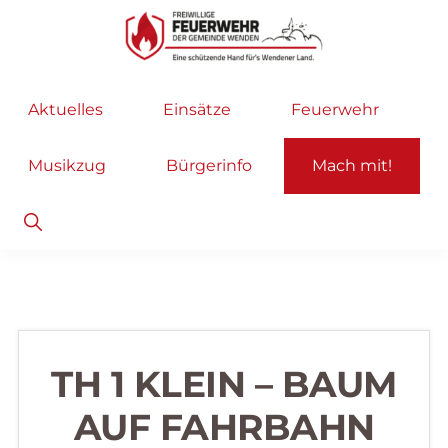
Zur
Zum
Hauptnavigation
Inhalt
springen
springen
Freiwillige
Wir
Aktuelles
Einsätze
Feuerwehr
Feuerwehr
helfen
Wenden
...
Musikzug
Bürgerinfo
Mach mit!
selbstverständlich!
Show
Search
TH 1 KLEIN – BAUM
AUF FAHRBAHN