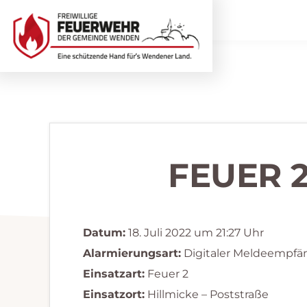
Zur
Zum
Hauptnavigation
Inhalt
springen
springen
Freiwillige
Wir
Feuerwehr
helfen
Wenden
...
selbstverständlich!
FEUER 
Datum:
18. Juli 2022 um 21:27 Uhr
Alarmierungsart:
Digitaler Meldeempfä
Einsatzart:
Feuer 2
Einsatzort:
Hillmicke – Poststraße