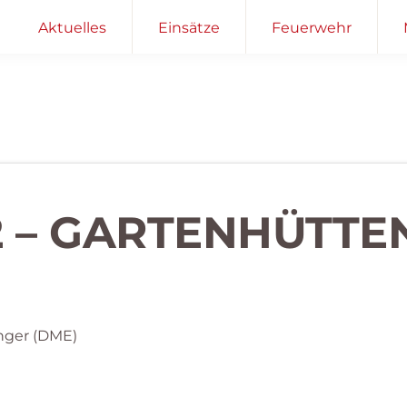
Aktuelles
Einsätze
Feuerwehr
2 – GARTENHÜTT
nger (DME)