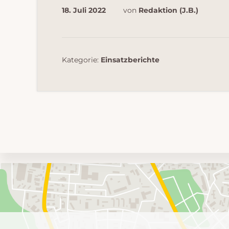
18. Juli 2022
von
Redaktion (J.B.)
Kategorie:
Einsatzberichte
Umgebungskarte
mit
Feuerwehr-
Einheiten