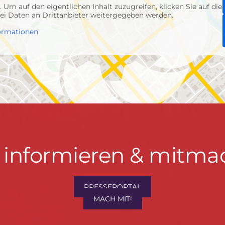
p
. Um auf den eigentlichen Inhalt zuzugreifen, klicken Sie auf die
abei Daten an Drittanbieter weitergegeben werden.
ormationen
t informieren & mitma
PRESSEPORTAL
MACH MIT!