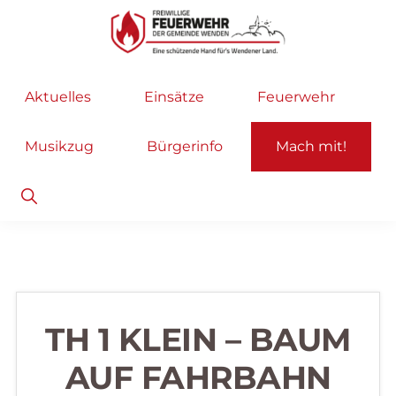
Zur
Zum
Hauptnavigation
Inhalt
springen
springen
Freiwillige
Wir
Aktuelles
Einsätze
Feuerwehr
Feuerwehr
helfen
Wenden
...
Musikzug
Bürgerinfo
Mach mit!
selbstverständlich!
Show
Search
TH 1 KLEIN – BAUM
AUF FAHRBAHN