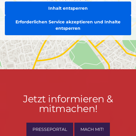
Inhalt entsperren
Erforderlichen Service akzeptieren und Inhalte
entsperren
Jetzt
Jetzt informieren &
informieren
mitmachen!
&
mitmachen!
PRESSEPORTAL
MACH MIT!