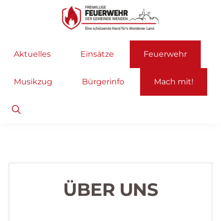
Zur
Zum
Hauptnavigation
Inhalt
springen
springen
Freiwillige
Wir
Aktuelles
Einsätze
Feuerwehr
Feuerwehr
helfen
Wenden
...
Musikzug
Bürgerinfo
Mach mit!
selbstverständlich!
Show
Search
ÜBER UNS