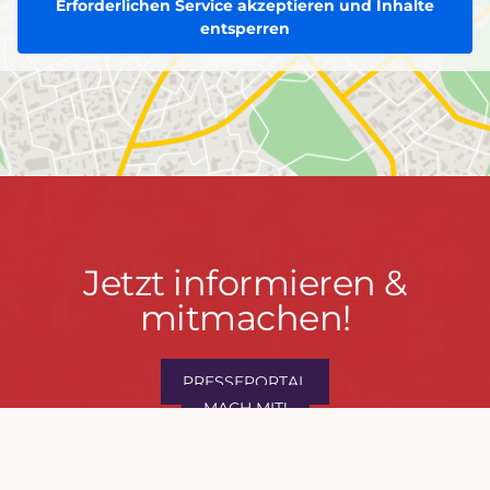
Erforderlichen Service akzeptieren und Inhalte
entsperren
Jetzt
Jetzt informieren &
informieren
mitmachen!
&
mitmachen!
PRESSEPORTAL
MACH MIT!