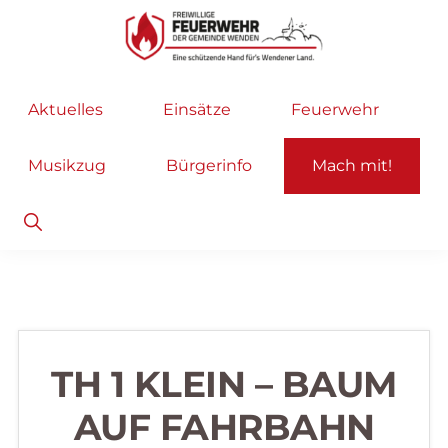
Zur
Zum
Hauptnavigation
Inhalt
springen
springen
Freiwillige
Wir
Aktuelles
Einsätze
Feuerwehr
Feuerwehr
helfen
Wenden
...
Musikzug
Bürgerinfo
Mach mit!
selbstverständlich!
Show
Search
TH 1 KLEIN – BAUM
AUF FAHRBAHN