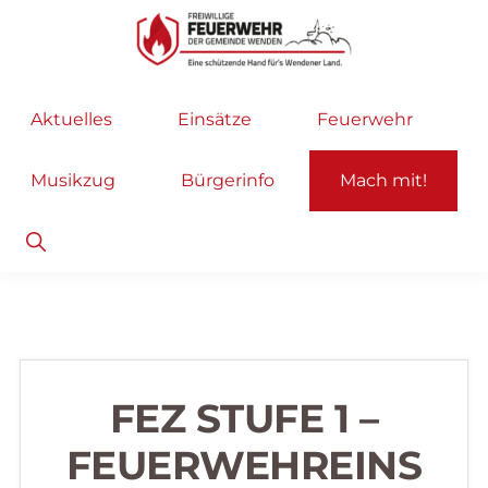
Zur
Zum
Hauptnavigation
Inhalt
springen
springen
Freiwillige
Wir
Aktuelles
Einsätze
Feuerwehr
Feuerwehr
helfen
Wenden
...
Musikzug
Bürgerinfo
Mach mit!
selbstverständlich!
Show
Search
FEZ STUFE 1 –
FEUERWEHREINS