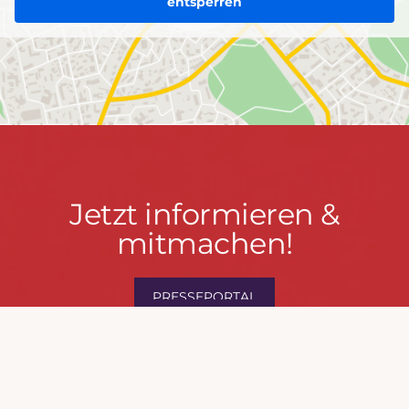
entsperren
Jetzt
Jetzt informieren &
informieren
mitmachen!
&
mitmachen!
PRESSEPORTAL
MACH MIT!