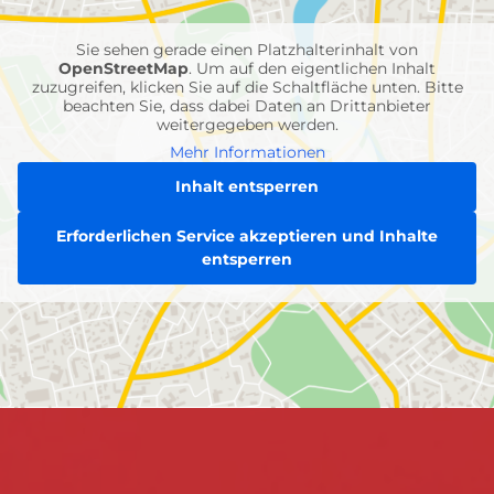
Einheiten
Sie sehen gerade einen Platzhalterinhalt von
OpenStreetMap
. Um auf den eigentlichen Inhalt
zuzugreifen, klicken Sie auf die Schaltfläche unten. Bitte
beachten Sie, dass dabei Daten an Drittanbieter
weitergegeben werden.
Mehr Informationen
Inhalt entsperren
Erforderlichen Service akzeptieren und Inhalte
entsperren