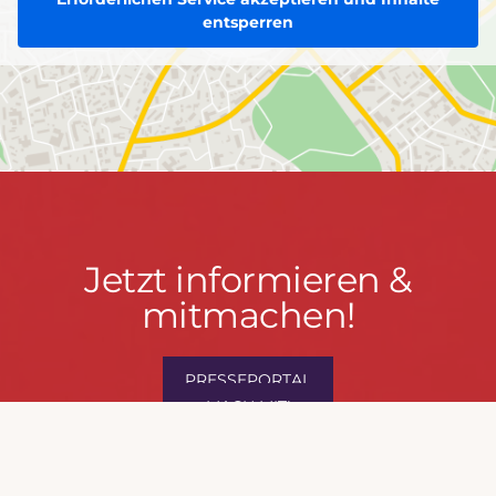
entsperren
Jetzt
Jetzt informieren &
informieren
mitmachen!
&
mitmachen!
PRESSEPORTAL
MACH MIT!