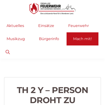
Zur
Zum
Hauptnavigation
Inhalt
springen
springen
Freiwillige
Wir
Aktuelles
Einsätze
Feuerwehr
Feuerwehr
helfen
Wenden
...
Musikzug
Bürgerinfo
Mach mit!
selbstverständlich!
Show
Search
TH 2 Y – PERSON
DROHT ZU