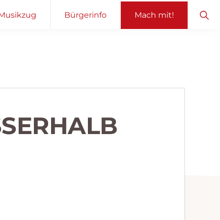
Sho
Musikzug
Bürgerinfo
Mach mit!
Sear
SERHALB O