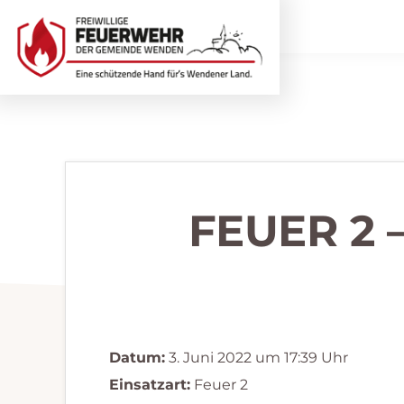
Zur
Zum
Hauptnavigation
Inhalt
springen
springen
Freiwillige
Wir
Feuerwehr
helfen
Wenden
...
selbstverständlich!
FEUER 2 
Datum:
3. Juni 2022 um 17:39 Uhr
Einsatzart:
Feuer 2