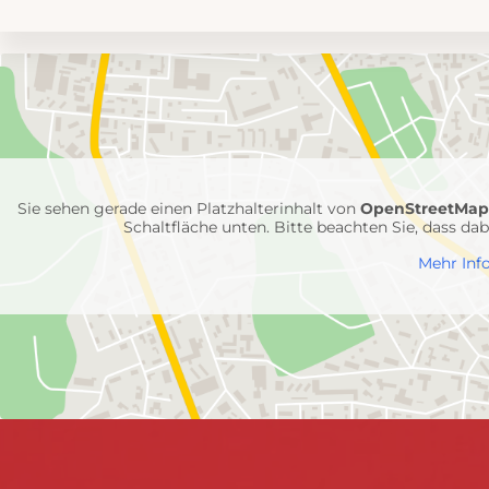
Umgebungskarte
mit
Feuerwehr-
Einheiten
Sie sehen gerade einen Platzhalterinhalt von
OpenStreetMa
Schaltfläche unten. Bitte beachten Sie, dass d
Mehr Inf