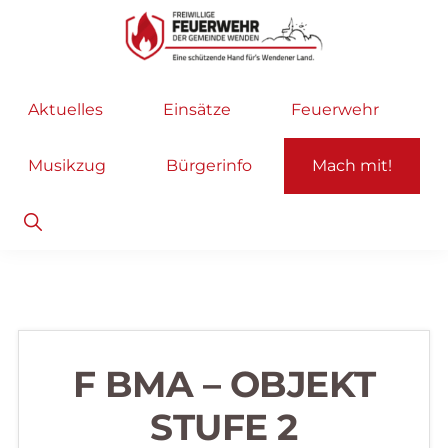
Zur
Zum
Hauptnavigation
Inhalt
springen
springen
Freiwillige
Wir
Aktuelles
Einsätze
Feuerwehr
Feuerwehr
helfen
Wenden
...
Musikzug
Bürgerinfo
Mach mit!
selbstverständlich!
Show
Search
F BMA – OBJEKT
STUFE 2