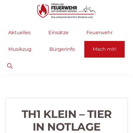
Zur
Zum
Hauptnavigation
Inhalt
springen
springen
Freiwillige
Wir
Aktuelles
Einsätze
Feuerwehr
Feuerwehr
helfen
Wenden
...
Musikzug
Bürgerinfo
Mach mit!
selbstverständlich!
Show
Search
TH1 KLEIN – TIER
IN NOTLAGE