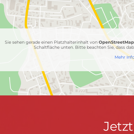
mit
Feuerwehr-
Einheiten
Sie sehen gerade einen Platzhalterinhalt von
OpenStreetMa
Schaltfläche unten. Bitte beachten Sie, dass d
Mehr Inf
Jetzt
Jetz
Kontaktdaten
FEUERWEHR WENDEN