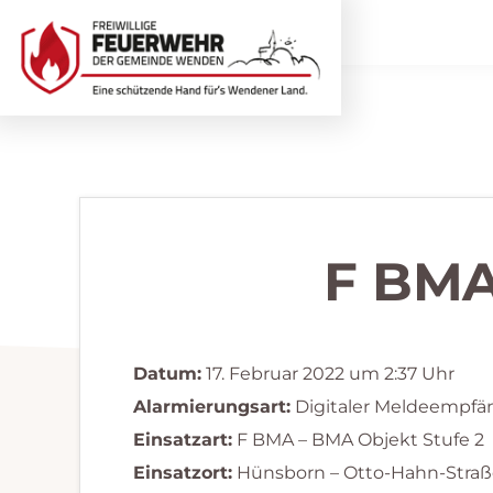
Zur
Zum
Hauptnavigation
Inhalt
springen
springen
Freiwillige
Wir
Feuerwehr
helfen
Wenden
...
selbstverständlich!
F BMA
Datum:
17. Februar 2022 um 2:37 Uhr
Alarmierungsart:
Digitaler Meldeempfä
Einsatzart:
F BMA – BMA Objekt Stufe 2
Einsatzort:
Hünsborn – Otto-Hahn-Straß