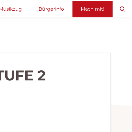
Sho
Musikzug
Bürgerinfo
Mach mit!
Sear
TUFE 2