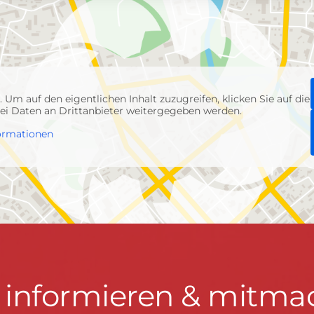
p
. Um auf den eigentlichen Inhalt zuzugreifen, klicken Sie auf die
abei Daten an Drittanbieter weitergegeben werden.
ormationen
t informieren & mitma