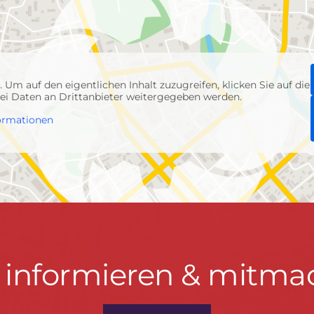
p
. Um auf den eigentlichen Inhalt zuzugreifen, klicken Sie auf die
abei Daten an Drittanbieter weitergegeben werden.
ormationen
t informieren & mitma
hrwenden.de