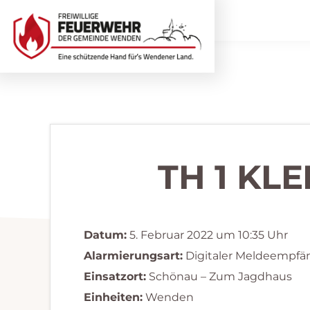
Zur
Zum
Hauptnavigation
Inhalt
springen
springen
Freiwillige
Wir
Feuerwehr
helfen
Wenden
...
selbstverständlich!
TH 1 KL
Datum:
5. Februar 2022 um 10:35 Uhr
Alarmierungsart:
Digitaler Meldeempfä
Einsatzort:
Schönau – Zum Jagdhaus
Einheiten:
Wenden