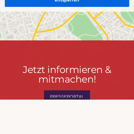
entsperren
Jetzt
Jetzt informieren &
informieren
mitmachen!
&
mitmachen!
PRESSEPORTAL
MACH MIT!