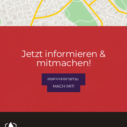
Jetzt
Jetzt informieren &
informieren
mitmachen!
&
mitmachen!
PRESSEPORTAL
MACH MIT!