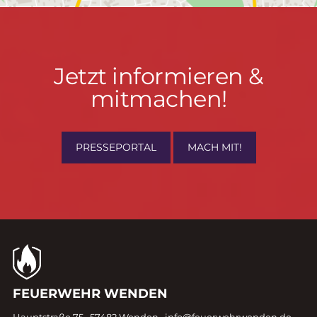
Jetzt
Jetzt informieren &
informieren
mitmachen!
&
mitmachen!
PRESSEPORTAL
MACH MIT!
Kontaktdaten
FEUERWEHR WENDEN
Hauptstraße 75 · 57482 Wenden ·
info@feuerwehrwenden.de