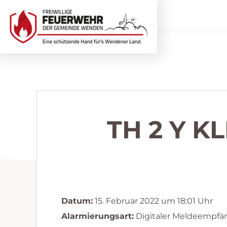
Zur
Zum
Hauptnavigation
Inhalt
springen
springen
Freiwillige
Wir
Feuerwehr
helfen
Wenden
...
selbstverständlich!
TH 2 Y 
Datum:
15. Februar 2022 um 18:01 Uhr
Alarmierungsart:
Digitaler Meldeempfä