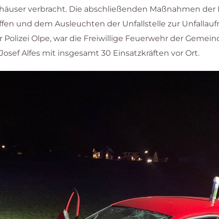
äuser verbracht. Die abschließenden Maßnahmen der F
fen und dem Ausleuchten der Unfallstelle zur Unfallau
 Polizei Olpe, war die Freiwillige Feuerwehr der Geme
Josef Alfes mit insgesamt 30 Einsatzkräften vor Ort.