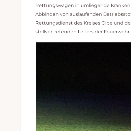
Rettungswagen in umliegende Krankenh
Abbinden von auslaufenden Betriebsstof
Rettungsdienst des Kreises Olpe und der
stellvertretenden Leiters der Feuerwehr 