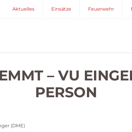
Aktuelles
Einsätze
Feuerwehr
KLEMMT – VU EING
PERSON
nger (DME)