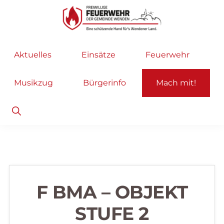
Zur
Zum
Hauptnavigation
Inhalt
springen
springen
Freiwillige
Wir
Aktuelles
Einsätze
Feuerwehr
Feuerwehr
helfen
Wenden
...
Musikzug
Bürgerinfo
Mach mit!
selbstverständlich!
Show
Search
F BMA – OBJEKT
STUFE 2