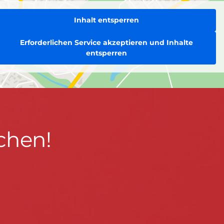
Inhalt entsperren
Erforderlichen Service akzeptieren und Inhalte
entsperren
chen!
BLEIBEN WIR IN KONTAKT!