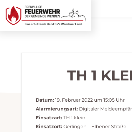
Zur
Zum
Hauptnavigation
Inhalt
springen
springen
Freiwillige
Wir
Feuerwehr
helfen
Wenden
...
selbstverständlich!
TH 1 KL
Datum:
19. Februar 2022 um 15:05 Uhr
Alarmierungsart:
Digitaler Meldeempfä
Einsatzart:
TH 1 klein
Einsatzort:
Gerlingen – Elbener Straße