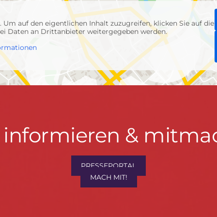
p
. Um auf den eigentlichen Inhalt zuzugreifen, klicken Sie auf die
abei Daten an Drittanbieter weitergegeben werden.
ormationen
t informieren & mitma
hrwenden.de
PRESSEPORTAL
MACH MIT!
M
, Konzept & Umsetzung:
FREY PRINT + MEDIA