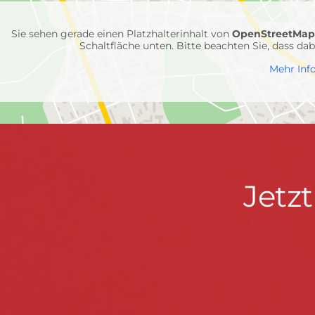
Einheiten
Sie sehen gerade einen Platzhalterinhalt von
OpenStreetMa
Schaltfläche unten. Bitte beachten Sie, dass d
Mehr Inf
Jetzt
Jetz
Kontaktdaten
FEUERWEHR WENDEN
informieren
Hauptstraße 75 · 57482 Wenden ·
info@feuerwe
Fußzeile
&
START
KONTAKT
DATENSCHUTZ
IMPRESSU
mitmachen!
© 2026 Feuerwehr Wenden -
Gemeinde Wenden
|
Design