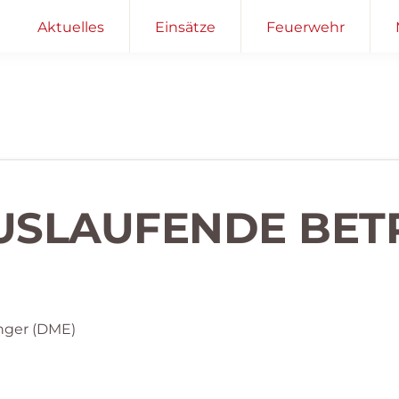
Aktuelles
Einsätze
Feuerwehr
 AUSLAUFENDE BET
nger (DME)