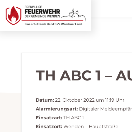
Zur
Zum
Hauptnavigation
Inhalt
springen
springen
Freiwillige
Wir
Feuerwehr
helfen
Wenden
...
selbstverständlich!
TH ABC 1 –
Datum:
22. Oktober 2022 um 11:19 Uhr
Alarmierungsart:
Digitaler Meldeempfä
Einsatzart:
TH ABC 1
Einsatzort:
Wenden – Hauptstraße