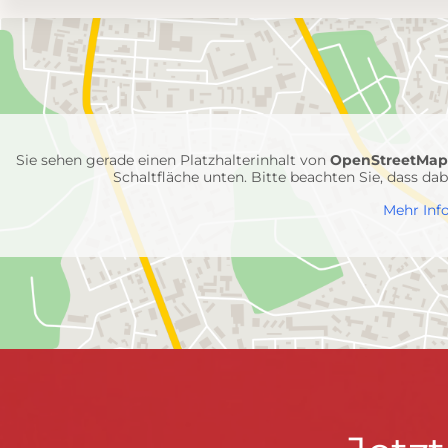
Umgebungskarte
mit
Feuerwehr-
Einheiten
Sie sehen gerade einen Platzhalterinhalt von
OpenStreetMa
Schaltfläche unten. Bitte beachten Sie, dass d
Mehr Inf
FEUERWEHR WENDEN