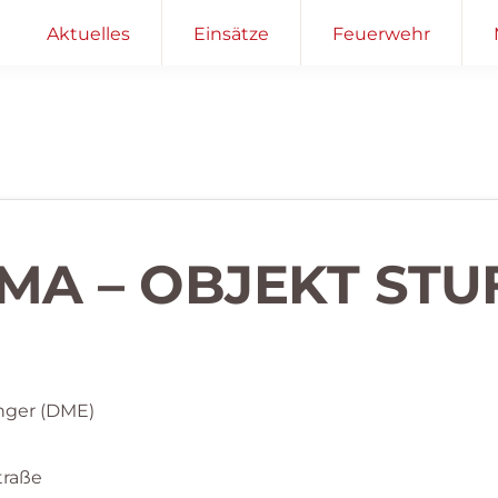
Aktuelles
Einsätze
Feuerwehr
MA – OBJEKT STU
nger (DME)
traße