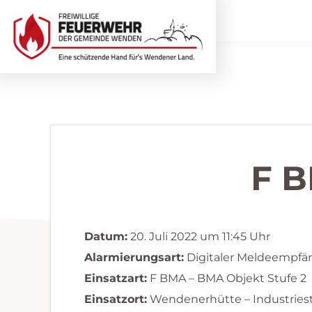
Zur
Zum
Hauptnavigation
Inhalt
springen
springen
Freiwillige
Wir
Feuerwehr
helfen
Wenden
...
selbstverständlich!
F B
Datum:
20. Juli 2022 um 11:45 Uhr
Alarmierungsart:
Digitaler Meldeempfä
Einsatzart:
F BMA – BMA Objekt Stufe 2
Einsatzort:
Wendenerhütte – Industries