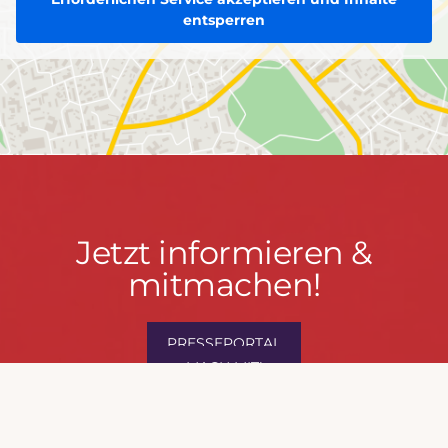
entsperren
Jetzt
Jetzt informieren &
informieren
mitmachen!
&
mitmachen!
PRESSEPORTAL
MACH MIT!