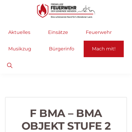
Zur
Zum
Hauptnavigation
Inhalt
springen
springen
Freiwillige
Wir
Aktuelles
Einsätze
Feuerwehr
Feuerwehr
helfen
Wenden
...
Musikzug
Bürgerinfo
Mach mit!
selbstverständlich!
Show
Search
F BMA – BMA
OBJEKT STUFE 2