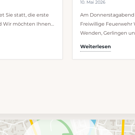
10. Mai 2026
t Sie statt, die erste
Am Donnerstagabend g
d Wir möchten Ihnen…
Freiwillige Feuerwehr
Wenden, Gerlingen u
Feuer
Weiterlesen
2
–
Brennt
Heizpilz
auf
Balkon