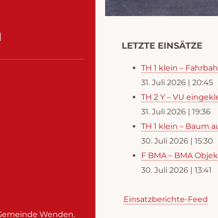
n
LETZTE EINSÄTZE
TH 1 klein – Fahrba
31. Juli 2026
|
20:45
TH 2 Y – VU einge
31. Juli 2026
|
19:36
TH 1 klein – Baum 
30. Juli 2026
|
15:30
F BMA – BMA Objek
30. Juli 2026
|
13:41
Einsatzberichte-Feed
r Gemeinde Wenden.