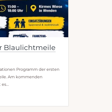
 Blaulichtmeile
ationen Programm der ersten
eile. Am kommenden
t es…
er
meile