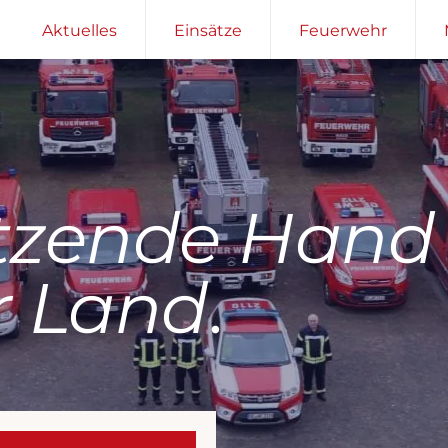
Aktuelles
Einsätze
Feuerwehr
tzende Hand 
 Land
.