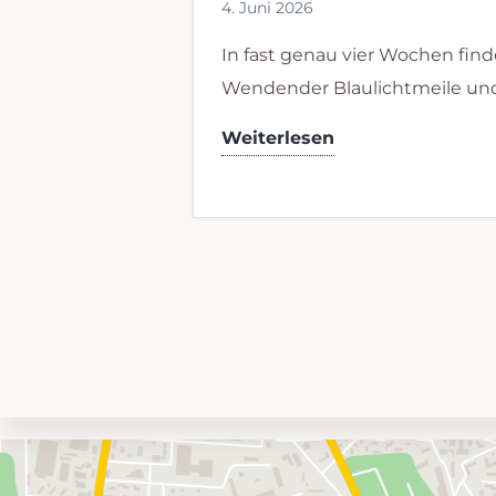
4. Juni 2026
In fast genau vier Wochen finde
Wendender Blaulichtmeile un
04.07.26
Weiterlesen
–
1.
Wendender
Blaulichtmeile
Umgebungskarte
mit