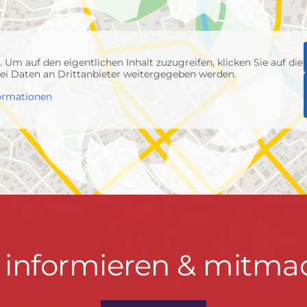
p
. Um auf den eigentlichen Inhalt zuzugreifen, klicken Sie auf die
abei Daten an Drittanbieter weitergegeben werden.
ormationen
t informieren & mitma