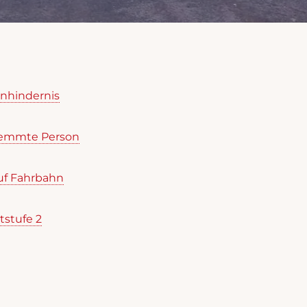
hnhindernis
klemmte Person
auf Fahrbahn
tstufe 2