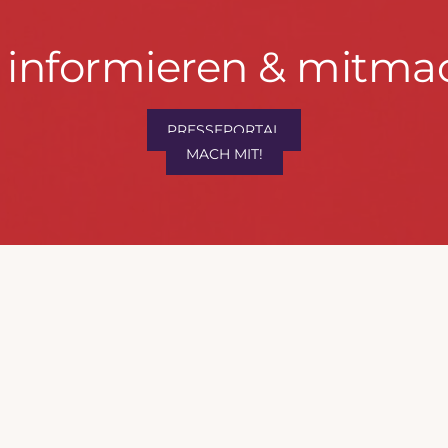
t informieren & mitma
hrwenden.de
PRESSEPORTAL
MACH MIT!
M
, Konzept & Umsetzung:
FREY PRINT + MEDIA