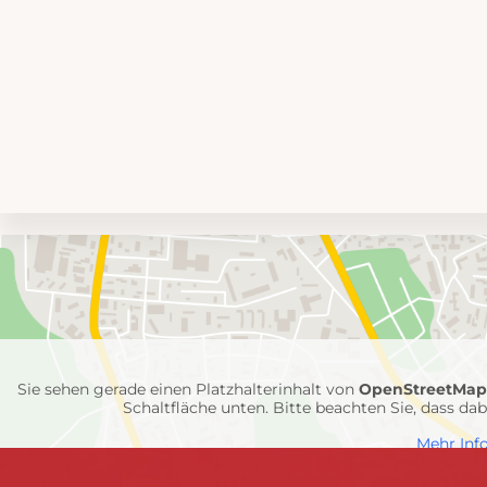
Umgebungskarte
mit
Feuerwehr-
Einheiten
Sie sehen gerade einen Platzhalterinhalt von
OpenStreetMa
Schaltfläche unten. Bitte beachten Sie, dass d
Mehr Inf