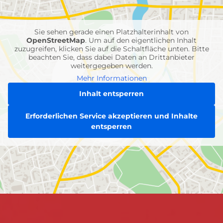
Feuerwehr-
Einheiten
Sie sehen gerade einen Platzhalterinhalt von
OpenStreetMap
. Um auf den eigentlichen Inhalt
zuzugreifen, klicken Sie auf die Schaltfläche unten. Bitte
beachten Sie, dass dabei Daten an Drittanbieter
weitergegeben werden.
Mehr Informationen
Inhalt entsperren
Erforderlichen Service akzeptieren und Inhalte
entsperren