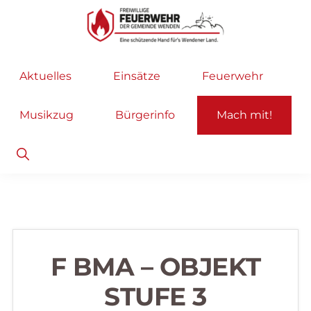
Zur
Zum
Hauptnavigation
Inhalt
springen
springen
Freiwillige
Wir
Aktuelles
Einsätze
Feuerwehr
Feuerwehr
helfen
Wenden
...
Musikzug
Bürgerinfo
Mach mit!
selbstverständlich!
Show
Search
F BMA – OBJEKT
STUFE 3