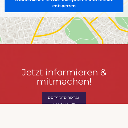
entsperren
Jetzt
Jetzt informieren &
informieren
mitmachen!
&
mitmachen!
PRESSEPORTAL
MACH MIT!