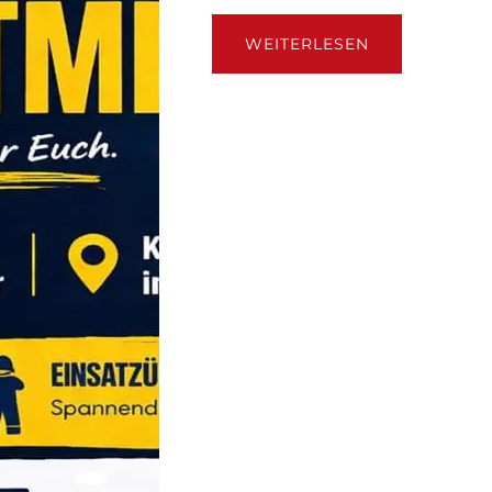
ÜBER04.07.26
WEITERLESEN
–
1.
WENDENDER
BLAULICHTME