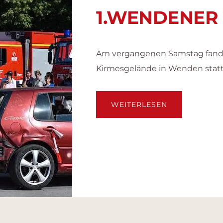
1.WENDENER 
Am vergangenen Samstag fand d
Kirmesgelände in Wenden stat
ÜBER1.WEND
WEITERLESEN
BLAULICHTME