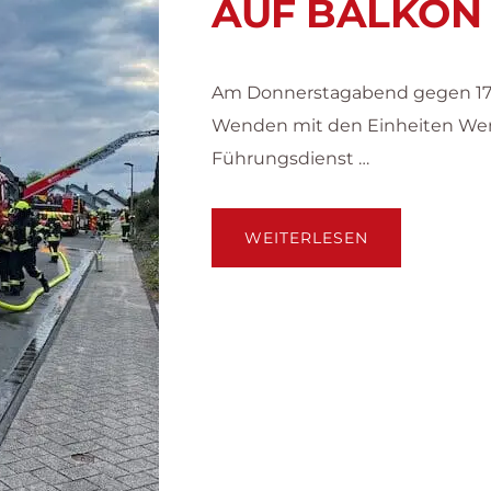
AUF BALKON
Am Donnerstagabend gegen 17:45
Wenden mit den Einheiten We
Führungsdienst …
ÜBERFEUER
WEITERLESEN
2
–
BRENNT
HEIZPILZ
AUF
BALKON