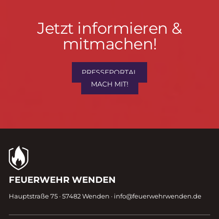
Jetzt
Jetzt informieren &
informieren
mitmachen!
&
mitmachen!
PRESSEPORTAL
MACH MIT!
Kontaktdaten
FEUERWEHR WENDEN
Fußzeile
Hauptstraße 75 · 57482 Wenden ·
info@feuerwehrwenden.de