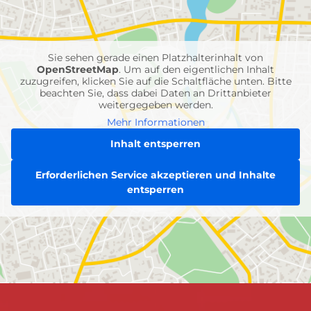
Feuerwehr-
Einheiten
Sie sehen gerade einen Platzhalterinhalt von
OpenStreetMap
. Um auf den eigentlichen Inhalt
zuzugreifen, klicken Sie auf die Schaltfläche unten. Bitte
beachten Sie, dass dabei Daten an Drittanbieter
weitergegeben werden.
Mehr Informationen
Inhalt entsperren
Erforderlichen Service akzeptieren und Inhalte
entsperren