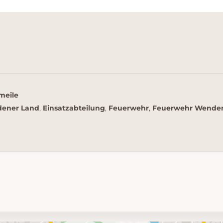
meile
dener Land
,
Einsatzabteilung
,
Feuerwehr
,
Feuerwehr Wende