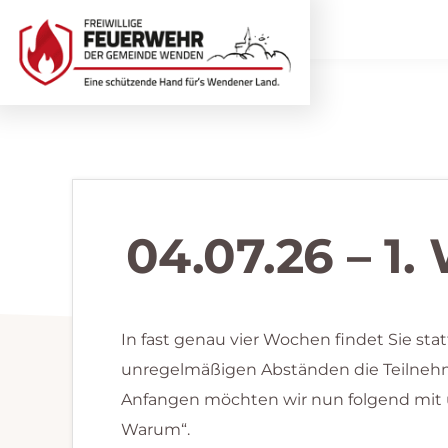
Zur
Zum
Hauptnavigation
Inhalt
springen
springen
Freiwillige
Wir
Feuerwehr
helfen
Wenden
...
selbstverständlich!
04.07.26 – 
In fast genau vier Wochen findet Sie st
unregelmäßigen Abständen die Teilnehm
Anfangen möchten wir nun folgend mit 
Warum“.