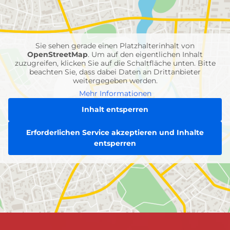
Feuerwehr-
Einheiten
Sie sehen gerade einen Platzhalterinhalt von
OpenStreetMap
. Um auf den eigentlichen Inhalt
zuzugreifen, klicken Sie auf die Schaltfläche unten. Bitte
beachten Sie, dass dabei Daten an Drittanbieter
weitergegeben werden.
Mehr Informationen
Inhalt entsperren
Erforderlichen Service akzeptieren und Inhalte
entsperren