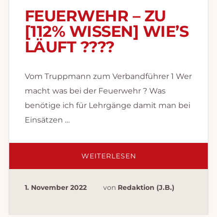
FEUERWEHR – ZU
[112% WISSEN] WIE’S
LÄUFT ?‍??‍?
Vom Truppmann zum Verbandführer 1 Wer
macht was bei der Feuerwehr ? Was
benötige ich für Lehrgänge damit man bei
Einsätzen …
ÜBERFEUERWEHR
WEITERLESEN
–
ZU
[112%
WISSEN]
1. November 2022
von
Redaktion (J.B.)
WIE’S
LÄUFT
?‍??‍?