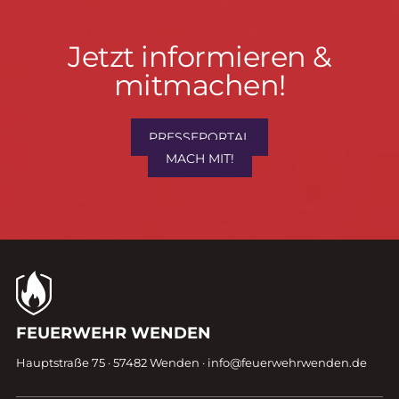
Jetzt
Jetzt informieren &
informieren
mitmachen!
&
mitmachen!
PRESSEPORTAL
MACH MIT!
Kontaktdaten
FEUERWEHR WENDEN
Fußzeile
Hauptstraße 75 · 57482 Wenden ·
info@feuerwehrwenden.de