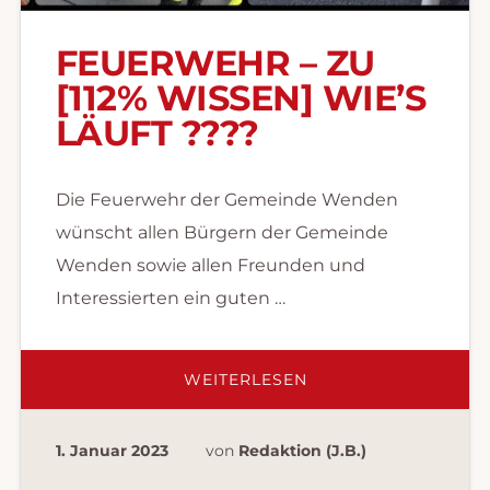
FEUERWEHR – ZU
[112% WISSEN] WIE’S
LÄUFT ?‍??‍?
Die Feuerwehr der Gemeinde Wenden
wünscht allen Bürgern der Gemeinde
Wenden sowie allen Freunden und
Interessierten ein guten …
ÜBERFEUERWEHR
WEITERLESEN
–
ZU
[112%
WISSEN]
1. Januar 2023
von
Redaktion (J.B.)
WIE’S
LÄUFT
?‍??‍?