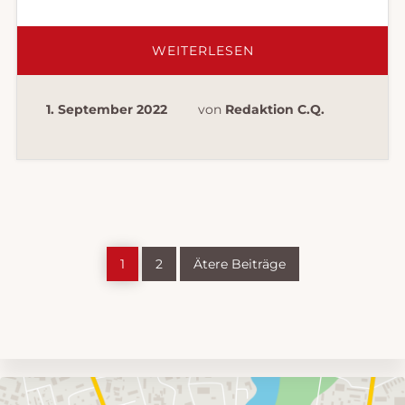
ÜBERFEUERWEHR
WEITERLESEN
–
ZU
[112%
WISSEN]
1. September 2022
von
Redaktion C.Q.
WIE’S
LÄUFT
?‍??‍?
Seite
Seite
1
2
Ätere Beiträge
Umgebungskarte
mit