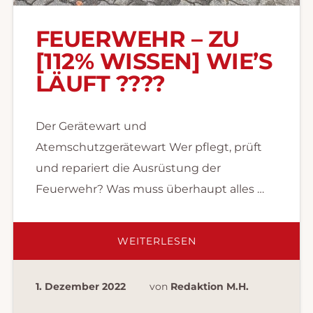
FEUERWEHR – ZU
[112% WISSEN] WIE’S
LÄUFT ?‍??‍?
Der Gerätewart und
Atemschutzgerätewart Wer pflegt, prüft
und repariert die Ausrüstung der
Feuerwehr? Was muss überhaupt alles …
ÜBERFEUERWEHR
WEITERLESEN
–
ZU
[112%
WISSEN]
1. Dezember 2022
von
Redaktion M.H.
WIE’S
LÄUFT
?‍??‍?