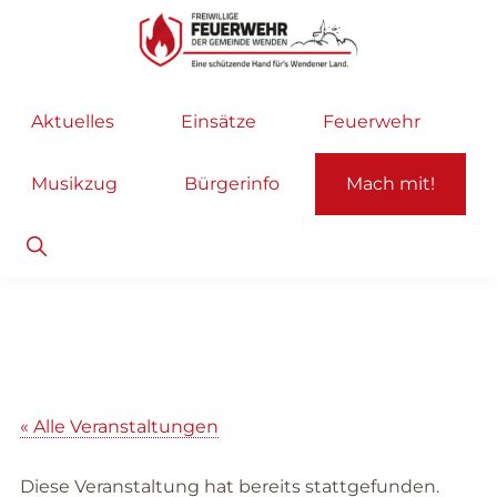
Zur
Zum
Hauptnavigation
Inhalt
springen
springen
Freiwillige
Wir
Aktuelles
Einsätze
Feuerwehr
Feuerwehr
helfen
Wenden
...
Musikzug
Bürgerinfo
Mach mit!
selbstverständlich!
Show
Search
« Alle Veranstaltungen
Diese Veranstaltung hat bereits stattgefunden.