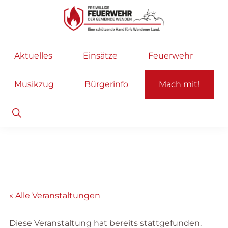
Zur
Zum
Hauptnavigation
Inhalt
springen
springen
Freiwillige
Wir
Aktuelles
Einsätze
Feuerwehr
Feuerwehr
helfen
Wenden
...
Musikzug
Bürgerinfo
Mach mit!
selbstverständlich!
Show
Search
« Alle Veranstaltungen
Diese Veranstaltung hat bereits stattgefunden.