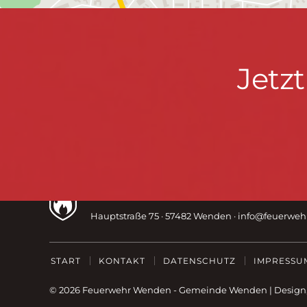
Jetzt
Jetz
informieren
&
mitmachen!
Kontaktdaten
FEUERWEHR WENDEN
Hauptstraße 75 · 57482 Wenden ·
info@feuerwe
Fußzeile
START
KONTAKT
DATENSCHUTZ
IMPRESSU
© 2026 Feuerwehr Wenden -
Gemeinde Wenden
|
Design