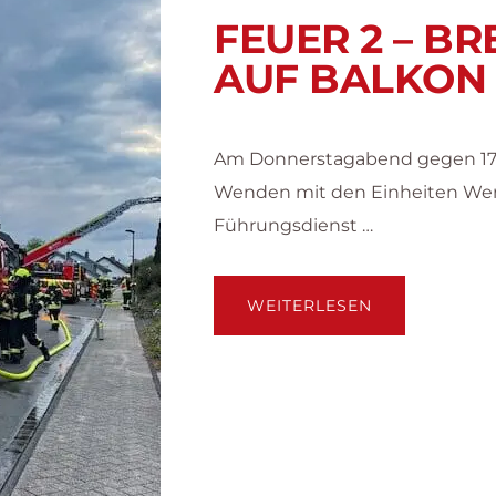
FEUER 2 – BR
AUF BALKON
Am Donnerstagabend gegen 17:45
Wenden mit den Einheiten We
Führungsdienst …
ÜBERFEUER
WEITERLESEN
2
–
BRENNT
HEIZPILZ
AUF
BALKON