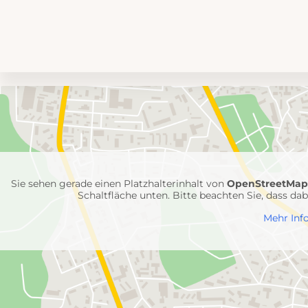
Umgebungskarte
mit
Feuerwehr-
Einheiten
Sie sehen gerade einen Platzhalterinhalt von
OpenStreetMa
Schaltfläche unten. Bitte beachten Sie, dass d
Mehr Inf