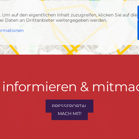
p
. Um auf den eigentlichen Inhalt zuzugreifen, klicken Sie auf die
abei Daten an Drittanbieter weitergegeben werden.
ormationen
t informieren & mitma
hrwenden.de
PRESSEPORTAL
MACH MIT!
M
, Konzept & Umsetzung:
FREY PRINT + MEDIA