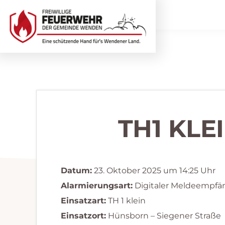
Zur
Zum
Hauptnavigation
Inhalt
springen
springen
Freiwillige
Wir
Feuerwehr
helfen
Wenden
...
selbstverständlich!
TH1 KLE
Datum:
23. Oktober 2025 um 14:25 Uhr
Alarmierungsart:
Digitaler Meldeempfä
Einsatzart:
TH 1 klein
Einsatzort:
Hünsborn – Siegener Straße