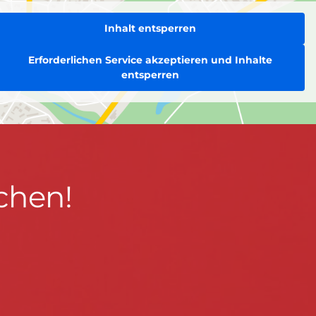
Inhalt entsperren
Erforderlichen Service akzeptieren und Inhalte
entsperren
chen!
BLEIBEN WIR IN KONTAKT!