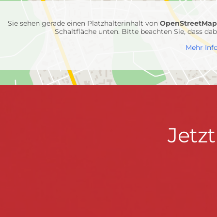
Einheiten
Sie sehen gerade einen Platzhalterinhalt von
OpenStreetMa
Schaltfläche unten. Bitte beachten Sie, dass d
Mehr Inf
Jetzt
Jetz
Kontaktdaten
FEUERWEHR WENDEN
informieren
Hauptstraße 75 · 57482 Wenden ·
info@feuerwe
Fußzeile
&
START
KONTAKT
DATENSCHUTZ
IMPRESSU
mitmachen!
© 2026 Feuerwehr Wenden -
Gemeinde Wenden
|
Design