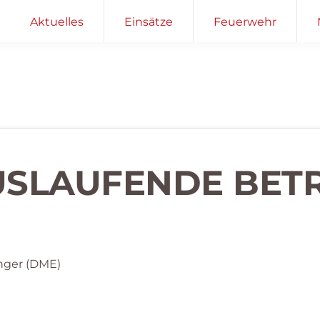
Aktuelles
Einsätze
Feuerwehr
AUSLAUFENDE BET
nger (DME)