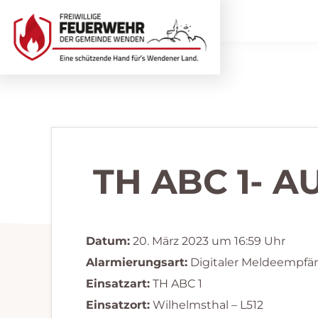
Zur
Zum
Hauptnavigation
Inhalt
springen
springen
Freiwillige
Wir
Feuerwehr
helfen
Wenden
...
selbstverständlich!
TH ABC 1- 
Datum:
20. März 2023 um 16:59 Uhr
Alarmierungsart:
Digitaler Meldeempfä
Einsatzart:
TH ABC 1
Einsatzort:
Wilhelmsthal – L512