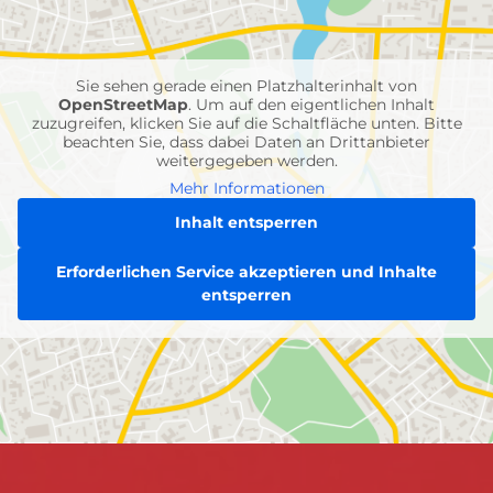
Feuerwehr-
Einheiten
Sie sehen gerade einen Platzhalterinhalt von
OpenStreetMap
. Um auf den eigentlichen Inhalt
zuzugreifen, klicken Sie auf die Schaltfläche unten. Bitte
beachten Sie, dass dabei Daten an Drittanbieter
weitergegeben werden.
Mehr Informationen
Inhalt entsperren
Erforderlichen Service akzeptieren und Inhalte
entsperren