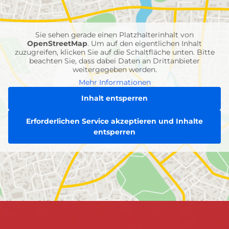
Feuerwehr-
Einheiten
Sie sehen gerade einen Platzhalterinhalt von
OpenStreetMap
. Um auf den eigentlichen Inhalt
zuzugreifen, klicken Sie auf die Schaltfläche unten. Bitte
beachten Sie, dass dabei Daten an Drittanbieter
weitergegeben werden.
Mehr Informationen
Inhalt entsperren
Erforderlichen Service akzeptieren und Inhalte
entsperren