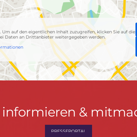
p
. Um auf den eigentlichen Inhalt zuzugreifen, klicken Sie auf die
abei Daten an Drittanbieter weitergegeben werden.
ormationen
t informieren & mitma
hrwenden.de
PRESSEPORTAL