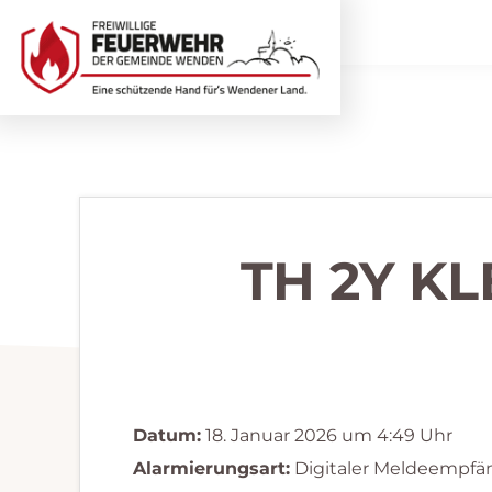
Zur
Zum
Hauptnavigation
Inhalt
springen
springen
Freiwillige
Wir
Feuerwehr
helfen
Wenden
...
selbstverständlich!
TH 2Y K
Datum:
18. Januar 2026 um 4:49 Uhr
Alarmierungsart:
Digitaler Meldeempfä