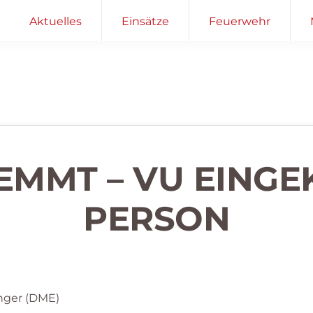
Aktuelles
Einsätze
Feuerwehr
LEMMT – VU EING
PERSON
nger (DME)