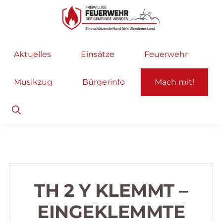
Zur
Zum
Hauptnavigation
Inhalt
springen
springen
Freiwillige
Wir
Aktuelles
Einsätze
Feuerwehr
Feuerwehr
helfen
Wenden
...
Musikzug
Bürgerinfo
Mach mit!
selbstverständlich!
Show
Search
TH 2 Y KLEMMT –
EINGEKLEMMTE