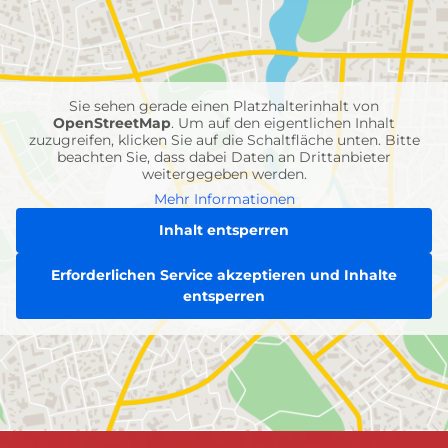
mit
Feuerwehr-
Einheiten
Sie sehen gerade einen Platzhalterinhalt von
OpenStreetMap
. Um auf den eigentlichen Inhalt
zuzugreifen, klicken Sie auf die Schaltfläche unten. Bitte
beachten Sie, dass dabei Daten an Drittanbieter
weitergegeben werden.
Mehr Informationen
Inhalt entsperren
Erforderlichen Service akzeptieren und Inhalte
entsperren