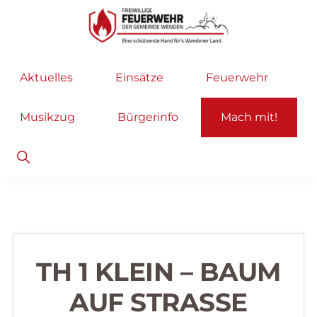
Zur
Zum
Hauptnavigation
Inhalt
springen
springen
Freiwillige
Wir
Aktuelles
Einsätze
Feuerwehr
Feuerwehr
helfen
Wenden
...
Musikzug
Bürgerinfo
Mach mit!
selbstverständlich!
Show
Search
TH 1 KLEIN – BAUM
AUF STRASSE