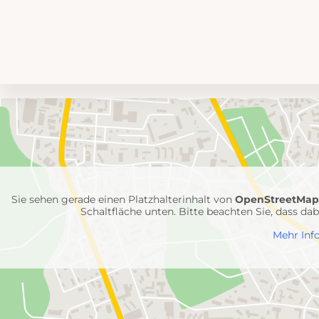
Umgebungskarte
mit
Feuerwehr-
Einheiten
Sie sehen gerade einen Platzhalterinhalt von
OpenStreetMa
Schaltfläche unten. Bitte beachten Sie, dass d
Mehr Inf