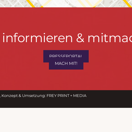
t informieren & mitma
PRESSEPORTAL
MACH MIT!
hrwenden.de
M
, Konzept & Umsetzung:
FREY PRINT + MEDIA