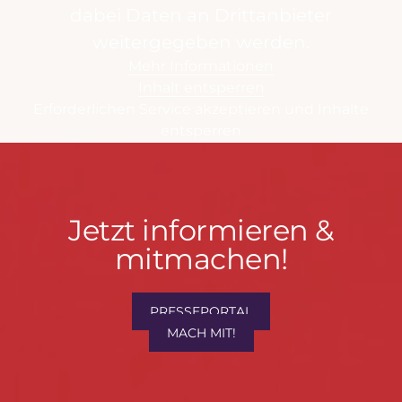
dabei Daten an Drittanbieter
weitergegeben werden.
Mehr Informationen
Inhalt entsperren
Erforderlichen Service akzeptieren und Inhalte
entsperren
Jetzt
Jetzt informieren &
informieren
mitmachen!
&
mitmachen!
PRESSEPORTAL
MACH MIT!