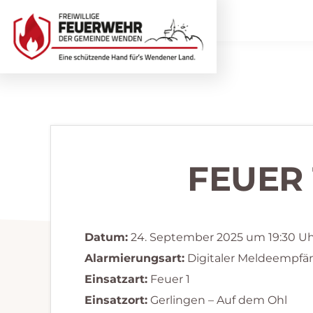
Zur
Zum
Hauptnavigation
Inhalt
springen
springen
Freiwillige
Wir
Feuerwehr
helfen
Wenden
...
selbstverständlich!
FEUER
Datum:
24. September 2025 um 19:30 U
Alarmierungsart:
Digitaler Meldeempfä
Einsatzart:
Feuer 1
Einsatzort:
Gerlingen – Auf dem Ohl