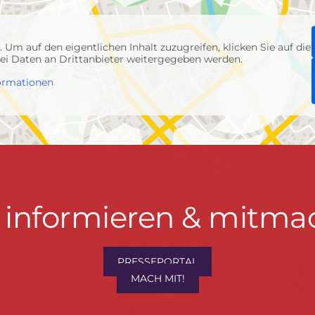
p
. Um auf den eigentlichen Inhalt zuzugreifen, klicken Sie auf die
abei Daten an Drittanbieter weitergegeben werden.
ormationen
t informieren & mitma
hrwenden.de
PRESSEPORTAL
MACH MIT!
M
, Konzept & Umsetzung:
FREY PRINT + MEDIA