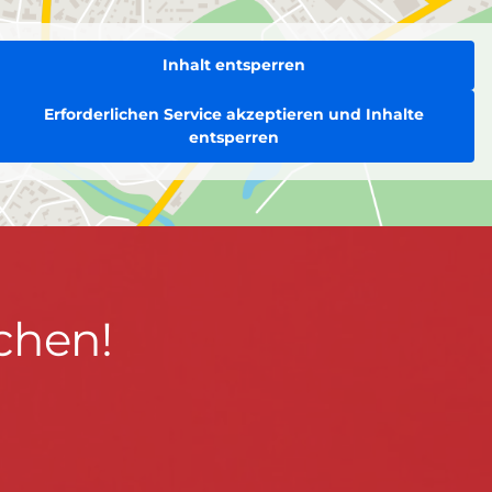
Inhalt entsperren
Erforderlichen Service akzeptieren und Inhalte
entsperren
chen!
BLEIBEN WIR IN KONTAKT!