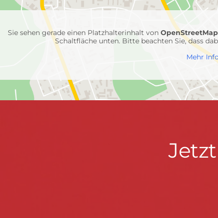
Feuerwehr-
Einheiten
Sie sehen gerade einen Platzhalterinhalt von
OpenStreetMa
Schaltfläche unten. Bitte beachten Sie, dass d
Mehr Inf
Jetzt
Jetz
Kontaktdaten
FEUERWEHR WENDEN
informieren
Hauptstraße 75 · 57482 Wenden ·
info@feuerwe
Fußzeile
&
START
KONTAKT
DATENSCHUTZ
IMPRESSU
mitmachen!
© 2026 Feuerwehr Wenden -
Gemeinde Wenden
|
Design