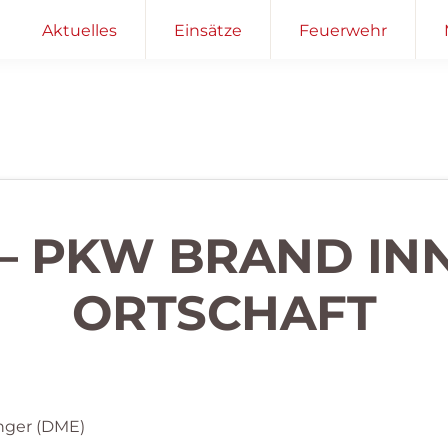
Aktuelles
Einsätze
Feuerwehr
 – PKW BRAND I
ORTSCHAFT
nger (DME)