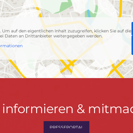
p
. Um auf den eigentlichen Inhalt zuzugreifen, klicken Sie auf die
abei Daten an Drittanbieter weitergegeben werden.
ormationen
t informieren & mitma
hrwenden.de
PRESSEPORTAL