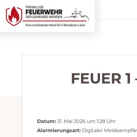
Zur
Zum
Hauptnavigation
Inhalt
springen
springen
Freiwillige
Wir
Feuerwehr
helfen
Wenden
...
selbstverständlich!
FEUER 1
Datum:
31. Mai 2026 um 1:28 Uhr
Alarmierungsart:
Digitaler Meldeempfä