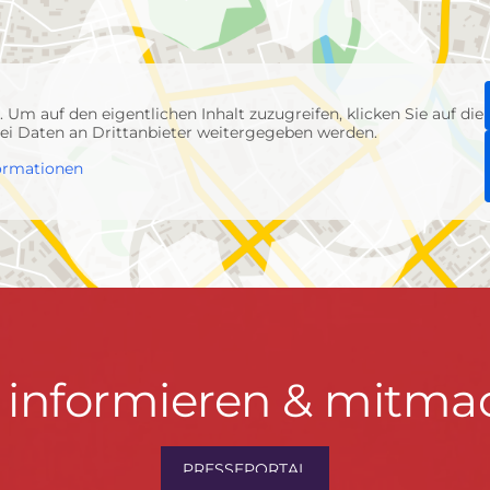
p
. Um auf den eigentlichen Inhalt zuzugreifen, klicken Sie auf die
abei Daten an Drittanbieter weitergegeben werden.
ormationen
t informieren & mitma
hrwenden.de
PRESSEPORTAL