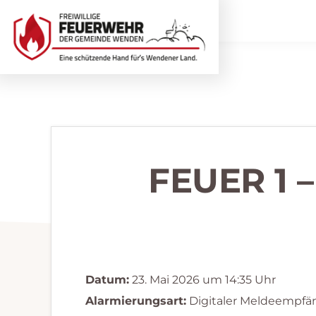
Zur
Zum
Hauptnavigation
Inhalt
springen
springen
Freiwillige
Wir
Feuerwehr
helfen
Wenden
...
selbstverständlich!
FEUER 1
Datum:
23. Mai 2026 um 14:35 Uhr
Alarmierungsart:
Digitaler Meldeempfä