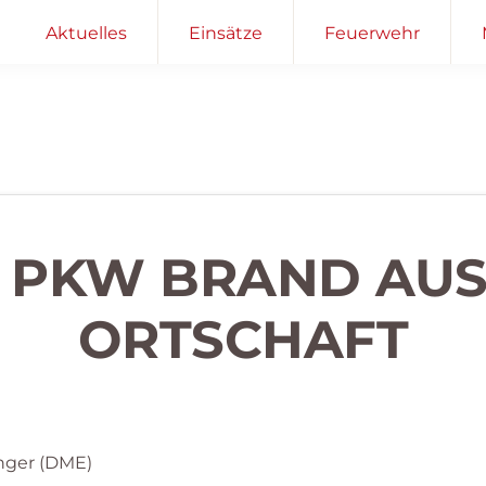
Aktuelles
Einsätze
Feuerwehr
 – PKW BRAND AU
ORTSCHAFT
nger (DME)