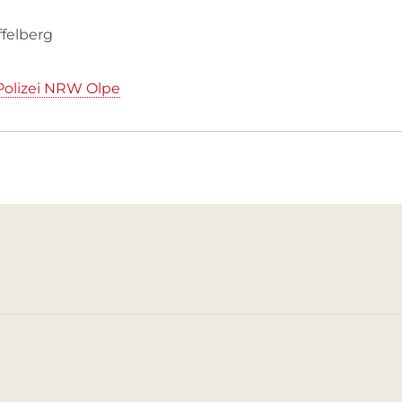
felberg
Polizei NRW Olpe