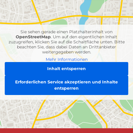
mit
Feuerwehr-
Einheiten
Sie sehen gerade einen Platzhalterinhalt von
OpenStreetMap
. Um auf den eigentlichen Inhalt
zuzugreifen, klicken Sie auf die Schaltfläche unten. Bitte
beachten Sie, dass dabei Daten an Drittanbieter
weitergegeben werden.
Mehr Informationen
Inhalt entsperren
Erforderlichen Service akzeptieren und Inhalte
entsperren